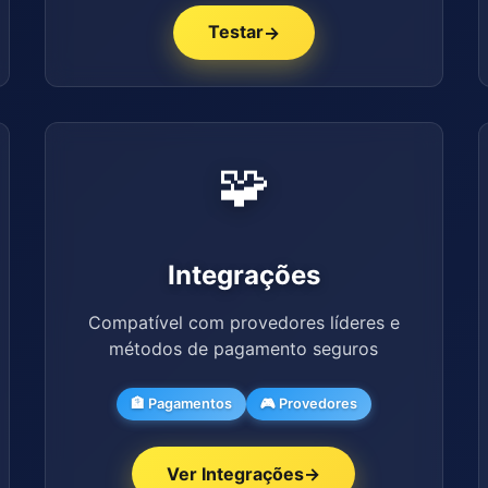
Testar
→
🧩
Integrações
Compatível com provedores líderes e
métodos de pagamento seguros
🏦 Pagamentos
🎮 Provedores
Ver Integrações
→