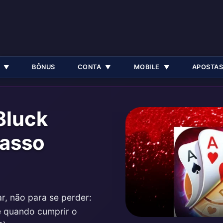
BÔNUS
CONTA
MOBILE
APOSTA
8luck
passo
r, não para se perder:
e quando cumprir o