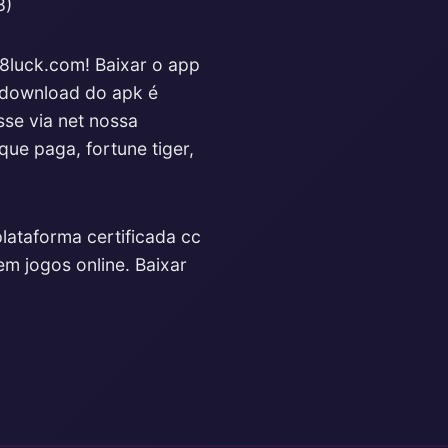
8)
78luck.com! Baixar o app
O download do apk é
sse via net nossa
que paga, fortune tiger,
lataforma certificada cc
em jogos online. Baixar