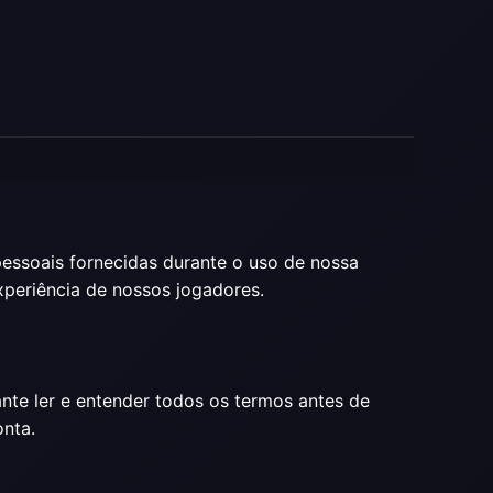
essoais fornecidas durante o uso de nossa
xperiência de nossos jogadores.
nte ler e entender todos os termos antes de
onta.