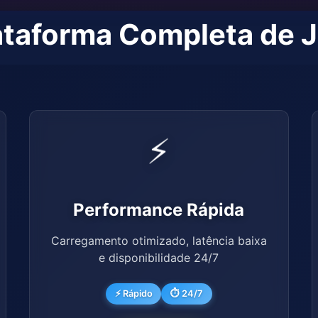
ataforma Completa de 
⚡
Performance Rápida
Carregamento otimizado, latência baixa
e disponibilidade 24/7
⚡ Rápido
⏱️ 24/7