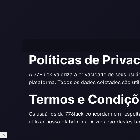
Políticas de Priva
A 778luck valoriza a privacidade de seus usu
plataforma. Todos os dados coletados são util
Termos e Condiçõ
Os usuários da 778luck concordam em respeita
utilizar nossa plataforma. A violação destes 
×